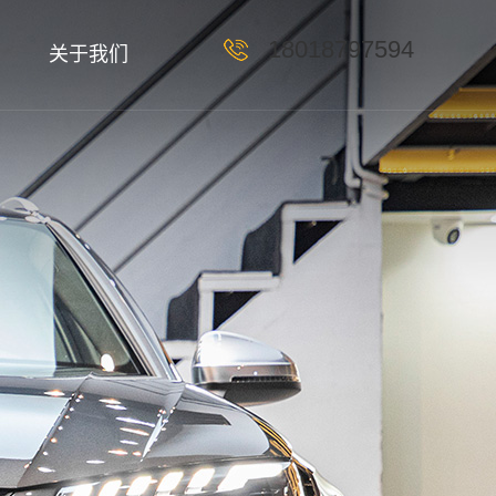
18018797594
关于我们