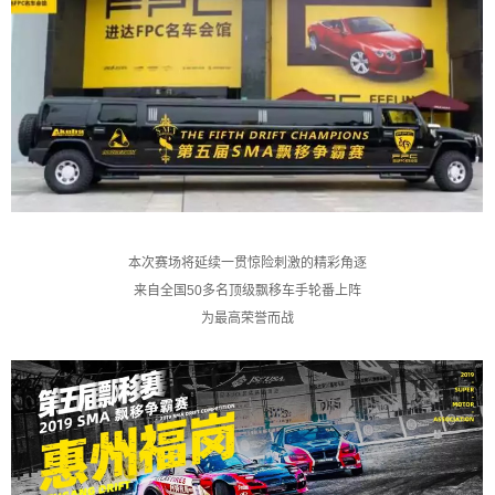
本次赛场将延续一贯惊险刺激的精彩角逐
来自全国50多名顶级飘移车手轮番上阵
为最高荣誉而战