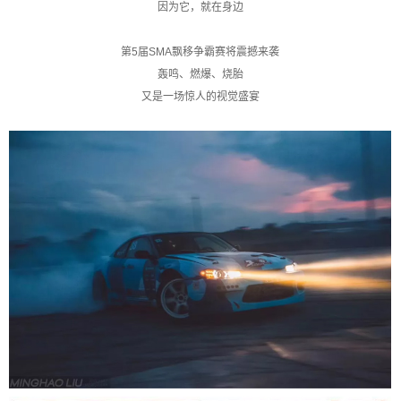
因为它，就在身边
第5届SMA飘移争霸赛将震撼来袭
轰鸣、燃爆、烧胎
又是一场惊人的视觉盛宴