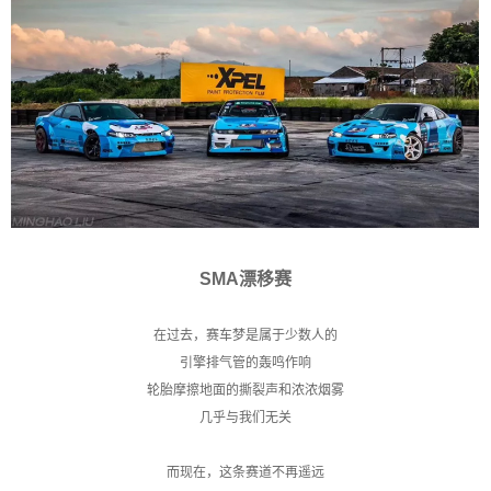
SMA漂移赛
在过去，赛车梦是属于少数人的
引擎排气管的轰鸣作响
轮胎摩擦地面的撕裂声和浓浓烟雾
几乎与我们无关
而现在，这条赛道不再遥远