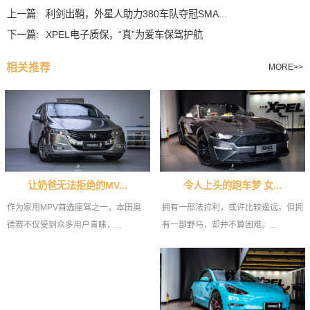
上一篇:
利剑出鞘，外星人助力380车队夺冠SMA...
下一篇:
XPEL电子质保，“真”为爱车保驾护航
相关推荐
MORE>>
令人上头的跑车梦 女...
让奶爸无法拒绝的MV...
拥有一部法拉利，或许比较遥远。但拥
作为家用MPV首选座驾之一，本田奥
有一部野马，却并不算困难。...
德赛不仅受到众多用户青睐，...