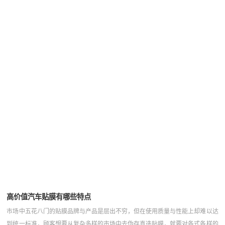
高价值汽车贴膜有哪些特点
市场中五花八门的贴膜品牌与产品是层出不穷，但在使用质量与性能上却难以达
到统一标准，顾客想要从复杂多样的市场中去伪存真选贴膜，就要对各式各样的