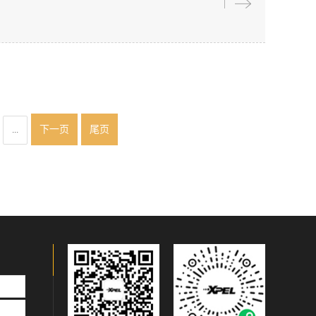
下一页
尾页
...