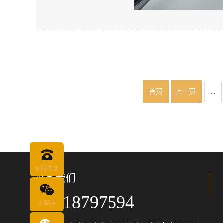
首页
上一页
...
客服电话
联系我们
18018797594
小程序