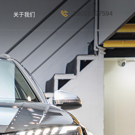
18018797594
关于我们