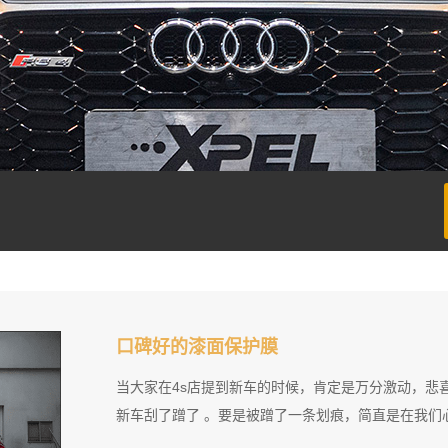
口碑好的漆面保护膜
当大家在4s店提到新车的时候，肯定是万分激动，悲
新车刮了蹭了 。要是被蹭了一条划痕，简直是在我们心