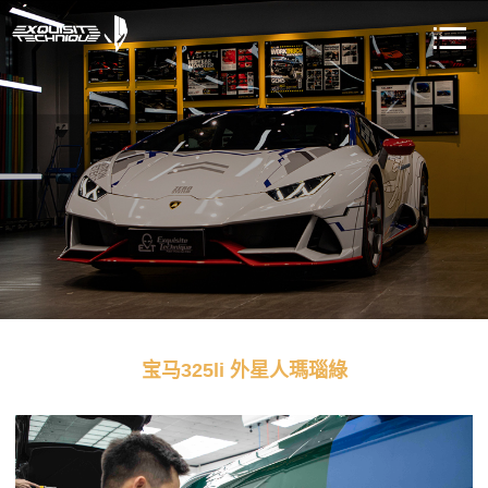
宝马325li 外星人瑪瑙綠